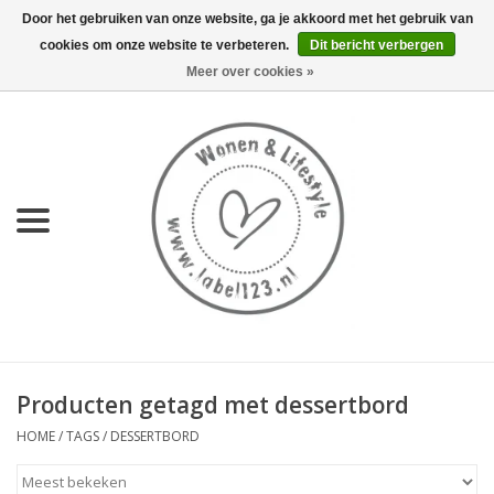
Door het gebruiken van onze website, ga je akkoord met het gebruik van
cookies om onze website te verbeteren.
Dit bericht verbergen
0 Artikelen - €0,00
Meer over cookies »
Home
NIEUW
KEUKEN
WONEN
70's servies HKliving
Producten getagd met dessertbord
LIFESTYLE
HOME
/
TAGS
/
DESSERTBORD
MEUBELS