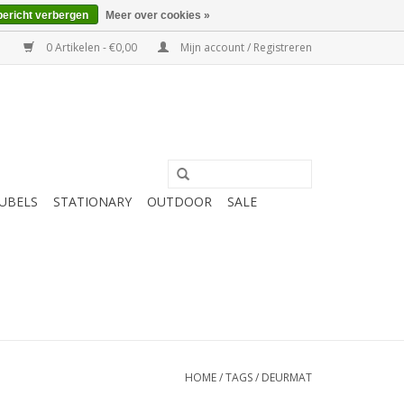
bericht verbergen
Meer over cookies »
0 Artikelen - €0,00
Mijn account / Registreren
UBELS
STATIONARY
OUTDOOR
SALE
HOME
/
TAGS
/
DEURMAT