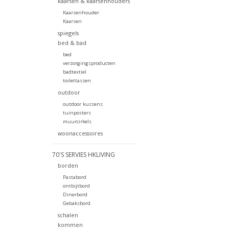
kaarsen & kaarsenhouders
Kaarsenhouder
Kaarsen
spiegels
bed & bad
bed
verzorgingsproducten
badtextiel
toilettassen
outdoor
outdoor kussens
tuinposters
muurcirkels
woonaccessoires
70'S SERVIES HKLIVING
borden
Pastabord
ontbijtbord
Dinerbord
Gebaksbord
schalen
kommen