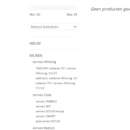
Geen producten gev
Min: €
0
Max: €
5
NIEUW
KEUKEN
servies HKliving
*NIEUW* collectie 70's servies
HKliving '22/23
additions collectie HKliving '22
collectie 70's servies HKliving
'21/22
servies Zusss
servies RIBBELS
servies WIT
servies GOUD/hartje
servies ZWART
accessoires GOUD
servies Bastion