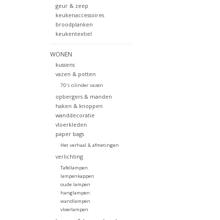
geur & zeep
keukenaccessoires
broodplanken
keukentextiel
WONEN
kussens
vazen & potten
70's cilinder vazen
opbergers & manden
haken & knoppen
wanddecoratie
vloerkleden
paper bags
Het verhaal & afmetingen
verlichting
Tafellampen
lampenkappen
oude lampen
hanglampen
wandlampen
vloerlampen