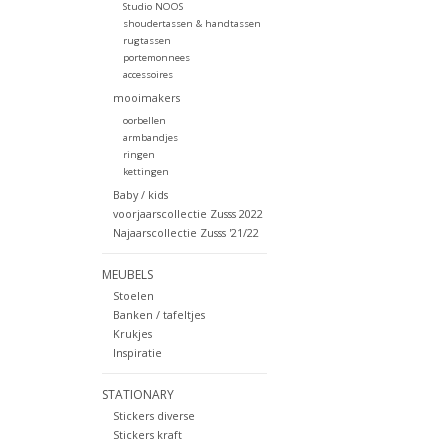
Studio NOOS
shoudertassen & handtassen
rugtassen
portemonnees
accessoires
mooimakers
oorbellen
armbandjes
ringen
kettingen
Baby / kids
voorjaarscollectie Zusss 2022
Najaarscollectie Zusss '21/22
MEUBELS
Stoelen
Banken / tafeltjes
Krukjes
Inspiratie
STATIONARY
Stickers diverse
Stickers kraft