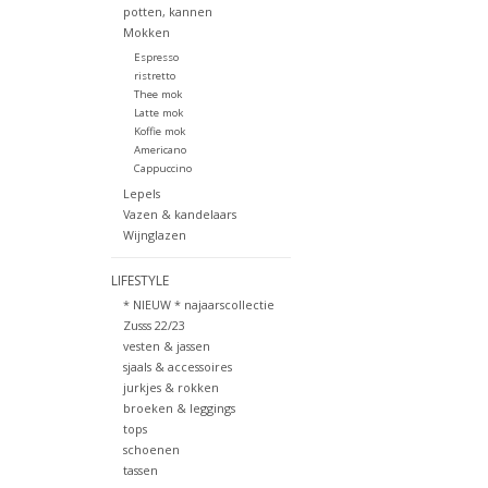
potten, kannen
Mokken
Espresso
ristretto
Thee mok
Latte mok
Koffie mok
Americano
Cappuccino
Lepels
Vazen & kandelaars
Wijnglazen
LIFESTYLE
* NIEUW * najaarscollectie
Zusss 22/23
vesten & jassen
sjaals & accessoires
jurkjes & rokken
broeken & leggings
tops
schoenen
tassen