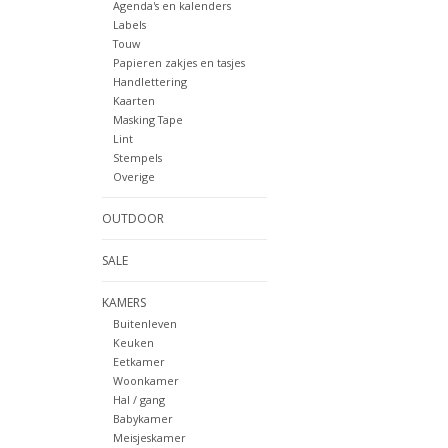
Agenda's en kalenders
Labels
Touw
Papieren zakjes en tasjes
Handlettering
Kaarten
Masking Tape
Lint
Stempels
Overige
OUTDOOR
SALE
KAMERS
Buitenleven
Keuken
Eetkamer
Woonkamer
Hal / gang
Babykamer
Meisjeskamer