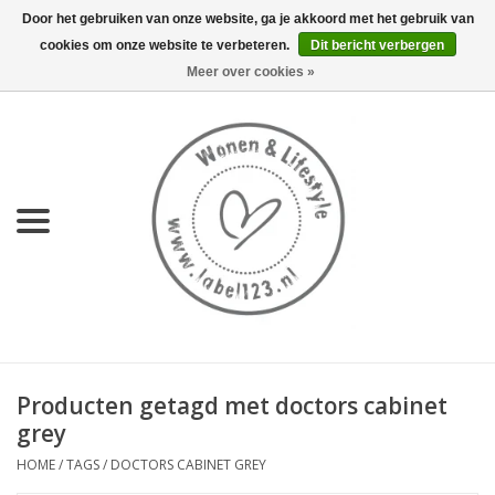
Door het gebruiken van onze website, ga je akkoord met het gebruik van
cookies om onze website te verbeteren.
Dit bericht verbergen
0 Artikelen - €0,00
Meer over cookies »
Home
NIEUW
KEUKEN
WONEN
70's servies HKliving
Producten getagd met doctors cabinet
LIFESTYLE
grey
HOME
/
TAGS
/
DOCTORS CABINET GREY
MEUBELS