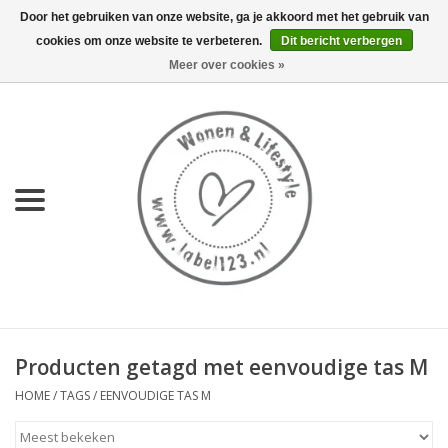
Door het gebruiken van onze website, ga je akkoord met het gebruik van
cookies om onze website te verbeteren.
Dit bericht verbergen
0 Artikelen - €0,00
Meer over cookies »
Home
NIEUW
KEUKEN
WONEN
70's servies HKliving
Producten getagd met eenvoudige tas M
LIFESTYLE
HOME
/
TAGS
/
EENVOUDIGE TAS M
MEUBELS