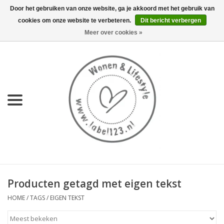
Door het gebruiken van onze website, ga je akkoord met het gebruik van
cookies om onze website te verbeteren.
Dit bericht verbergen
0 Artikelen - €0,00
Meer over cookies »
Home
NIEUW
KEUKEN
WONEN
70's servies HKliving
Producten getagd met eigen tekst
LIFESTYLE
HOME
/
TAGS
/
EIGEN TEKST
MEUBELS