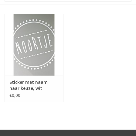
STATIONARY
OUTDOOR
SALE
KAMERS
ALGEMEEN
Sticker met naam
naar keuze, wit
€0,00
Merken