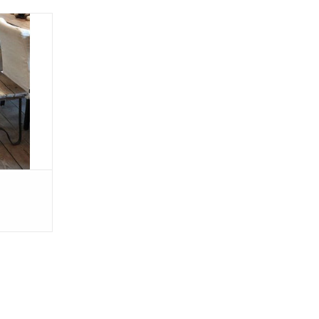
e bank met
Deze bank
eft al een
de rug.
NKELWAGEN