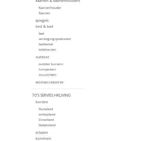
kaarsen & kaarsenhouders
Kaarsenhouder
Kaarsen
spiegels
bed & bad
bed
verzorgingsproducten
badtextiel
toilettassen
outdoor
outdoor kussens
tuinposters
muurcirkels
woonaccessoires
70'S SERVIES HKLIVING
borden
Pastabord
ontbijtbord
Dinerbord
Gebaksbord
schalen
kommen