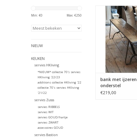
Superstoer deze oud
ijzeren onderstel. 
Min: €
0
Max: €
250
komt uit India een he
heel leven achter 
TOEVOEGEN AAN WI
NIEUW
KEUKEN
servies HKliving
*NIEUW* collectie 70's servies
HKliving '22/23
bank met ijzeren
additions collectie HKliving '22
onderstel
collectie 70's servies HKliving
€219,00
'21/22
servies Zusss
servies RIBBELS
servies WIT
servies GOUD/hartje
servies ZWART
accessoires GOUD
servies Bastion