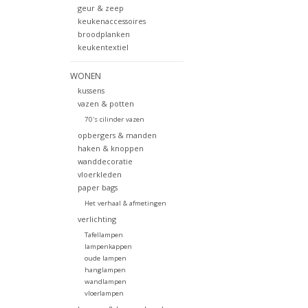
geur & zeep
keukenaccessoires
broodplanken
keukentextiel
WONEN
kussens
vazen & potten
70's cilinder vazen
opbergers & manden
haken & knoppen
wanddecoratie
vloerkleden
paper bags
Het verhaal & afmetingen
verlichting
Tafellampen
lampenkappen
oude lampen
hanglampen
wandlampen
vloerlampen