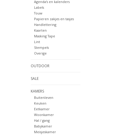
Agenda's en kalenders
Labels
Touw
Papieren zakjes en tasjes
Handlettering
Kaarten
Masking Tape
Lint
Stempels
Overige
OUTDOOR
SALE
KAMERS
Buitenleven
Keuken
Eetkamer
Woonkamer
Hal / gang
Babykamer
Meisjeskamer