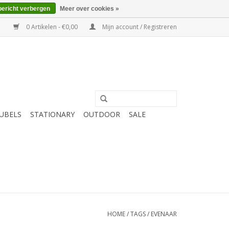
bericht verbergen
Meer over cookies »
0 Artikelen - €0,00
Mijn account / Registreren
UBELS
STATIONARY
OUTDOOR
SALE
HOME
/
TAGS
/
EVENAAR