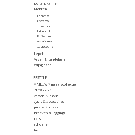
potten, kannen
Mokken
Espresso
ristretto
Thee mok
Latte mok
Koffie mok
Americano
Cappuccino
Lepels
Vazen & kandelaars
Wijnglazen
LIFESTYLE
* NIEUW * najaarscollectie
Zusss 22/23
vesten & jassen
sjaals & accessoires
jurkjes & rokken
broeken & leggings
tops
schoenen
tassen