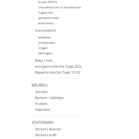
Studio NOOS
shoudertassen & handtassen
rugtassen
portemonnees
accessoires
mooimakers
oorbellen
armbandjes
ringen
kettingen
Baby / kids
voorjaarscollectie Zusss 2022
Najaarscollectie Zusss '21/22
MEUBELS
Stoelen
Banken / tafeltjes
Krukjes
Inspiratie
STATIONARY
Stickers diverse
Stickers kraft