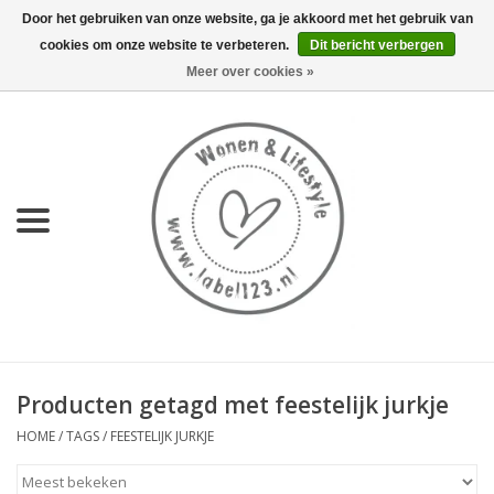
Door het gebruiken van onze website, ga je akkoord met het gebruik van
cookies om onze website te verbeteren.
Dit bericht verbergen
0 Artikelen - €0,00
Meer over cookies »
Home
NIEUW
KEUKEN
WONEN
70's servies HKliving
Producten getagd met feestelijk jurkje
LIFESTYLE
HOME
/
TAGS
/
FEESTELIJK JURKJE
MEUBELS