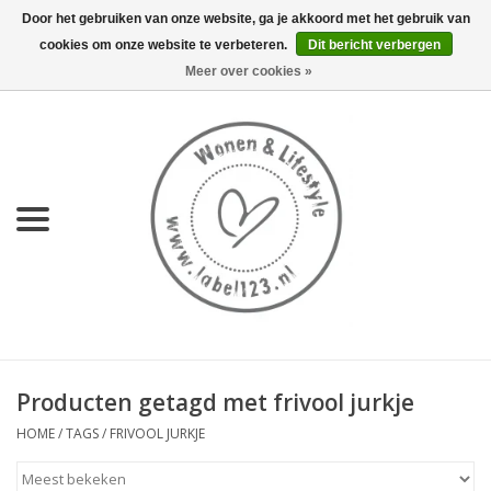
Door het gebruiken van onze website, ga je akkoord met het gebruik van
cookies om onze website te verbeteren.
Dit bericht verbergen
0 Artikelen - €0,00
Meer over cookies »
Home
NIEUW
KEUKEN
WONEN
70's servies HKliving
Producten getagd met frivool jurkje
LIFESTYLE
HOME
/
TAGS
/
FRIVOOL JURKJE
MEUBELS