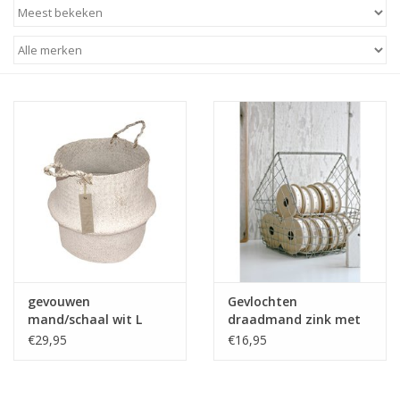
STATIONARY
OUTDOOR
SALE
KAMERS
ALGEMEEN
Merken
gevouwen
Gevlochten
mand/schaal wit L
draadmand zink met
handvat
€29,95
€16,95