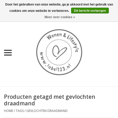
Door het gebruiken van onze website, ga je akkoord met het gebruik van
cookies om onze website te verbeteren.
Dit bericht verbergen
0 Artikelen - €0,00
Meer over cookies »
Home
NIEUW
KEUKEN
WONEN
70's servies HKliving
Producten getagd met gevlochten
LIFESTYLE
draadmand
HOME
/
TAGS
/
GEVLOCHTEN DRAADMAND
MEUBELS