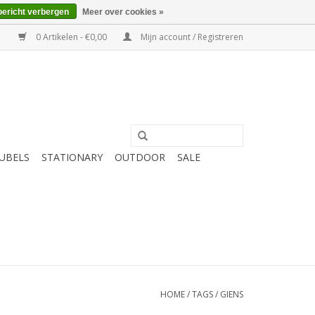
bericht verbergen
Meer over cookies »
0 Artikelen - €0,00
Mijn account / Registreren
UBELS
STATIONARY
OUTDOOR
SALE
HOME
/
TAGS
/
GIENS