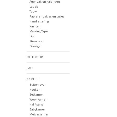
Agenda's en kalenders
Labels
Touw
Papieren zakjes en tasjes
Handlettering
Kaarten
Masking Tape
Lint
Stempels
Overige
OUTDOOR
SALE
KAMERS
Buitenleven
Keuken
Eetkamer
Woonkamer
Hal / gang
Babykamer
Meisjeskamer