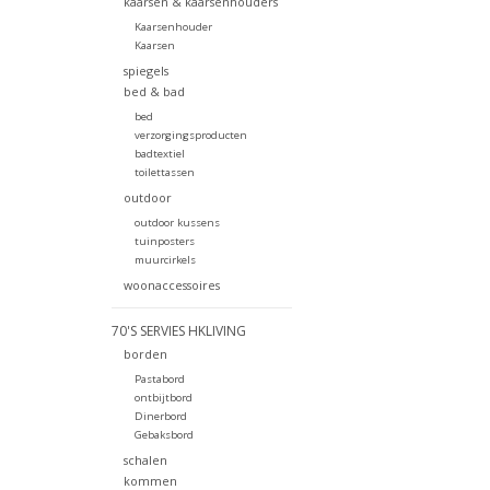
kaarsen & kaarsenhouders
Kaarsenhouder
Kaarsen
spiegels
bed & bad
bed
verzorgingsproducten
badtextiel
toilettassen
outdoor
outdoor kussens
tuinposters
muurcirkels
woonaccessoires
70'S SERVIES HKLIVING
borden
Pastabord
ontbijtbord
Dinerbord
Gebaksbord
schalen
kommen