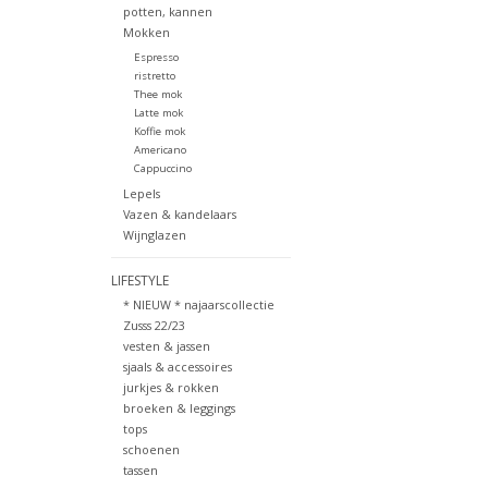
potten, kannen
Mokken
Espresso
ristretto
Thee mok
Latte mok
Koffie mok
Americano
Cappuccino
Lepels
Vazen & kandelaars
Wijnglazen
LIFESTYLE
* NIEUW * najaarscollectie
Zusss 22/23
vesten & jassen
sjaals & accessoires
jurkjes & rokken
broeken & leggings
tops
schoenen
tassen