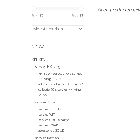
Geen producten gev
Min: €
0
Max: €
5
NIEUW
KEUKEN
servies HKliving
*NIEUW* collectie 70's servies
HKliving '22/23
additions collectie HKliving '22
collectie 70's servies HKliving
'21/22
servies Zusss
servies RIBBELS
servies WIT
servies GOUD/hartje
servies ZWART
accessoires GOUD
servies Bastion