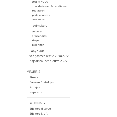
Studio NOOS
shoudertassen & handtassen
rugtassen
portemonnees
accessoires
mooimakers
oorbellen
armbandjes
ringen
kettingen
Baby / kids
voorjaarscollectie Zusss 2022
Najaarscollectie Zusss '21/22
MEUBELS
Stoelen
Banken / tafeltjes
Krukjes
Inspiratie
STATIONARY
Stickers diverse
Stickers kraft