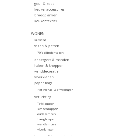
geur & zeep
keukenaccessoires
broodplanken
keukentextiel
WONEN
kussens
vazen & potten
70's cilinder vazen
opbergers & manden
haken & knoppen
wanddecoratie
vloerkleden
paper bags
Het verhaal & afmetingen
verlichting
Tafellampen
lampenkappen
oude lampen
hanglampen
wandlampen
vloerlampen