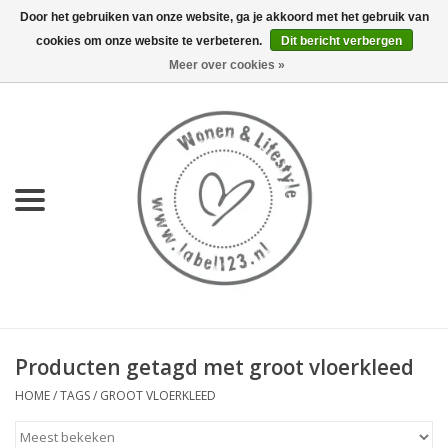
Door het gebruiken van onze website, ga je akkoord met het gebruik van
cookies om onze website te verbeteren.
Dit bericht verbergen
0 Artikelen - €0,00
Meer over cookies »
Home
NIEUW
KEUKEN
WONEN
70's servies HKliving
Producten getagd met groot vloerkleed
LIFESTYLE
HOME
/
TAGS
/
GROOT VLOERKLEED
MEUBELS