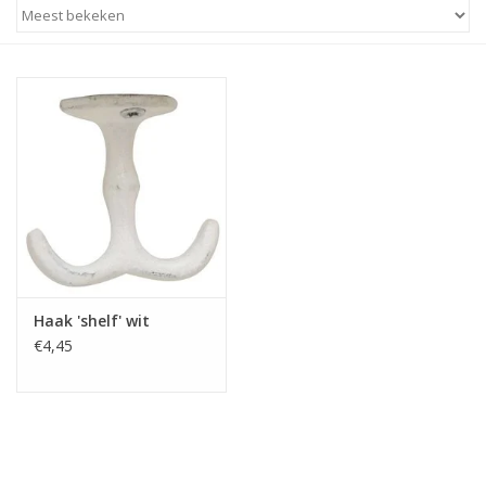
STATIONARY
OUTDOOR
SALE
KAMERS
ALGEMEEN
Haak 'shelf' wit
€4,45
Merken