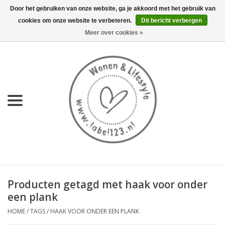
Door het gebruiken van onze website, ga je akkoord met het gebruik van
cookies om onze website te verbeteren.
Dit bericht verbergen
0 Artikelen - €0,00
Meer over cookies »
Home
NIEUW
KEUKEN
WONEN
70's servies HKliving
Producten getagd met haak voor onder
LIFESTYLE
een plank
HOME
/
TAGS
/
HAAK VOOR ONDER EEN PLANK
MEUBELS