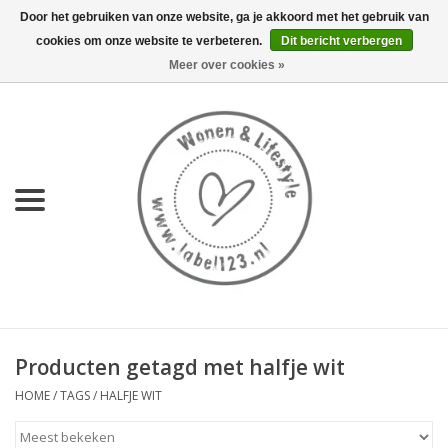
Door het gebruiken van onze website, ga je akkoord met het gebruik van
cookies om onze website te verbeteren.
Dit bericht verbergen
0 Artikelen - €0,00
Meer over cookies »
Home
NIEUW
KEUKEN
WONEN
70's servies HKliving
Producten getagd met halfje wit
LIFESTYLE
HOME
/
TAGS
/
HALFJE WIT
MEUBELS