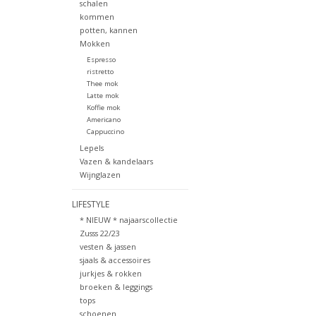
schalen
kommen
potten, kannen
Mokken
Espresso
ristretto
Thee mok
Latte mok
Koffie mok
Americano
Cappuccino
Lepels
Vazen & kandelaars
Wijnglazen
LIFESTYLE
* NIEUW * najaarscollectie
Zusss 22/23
vesten & jassen
sjaals & accessoires
jurkjes & rokken
broeken & leggings
tops
schoenen