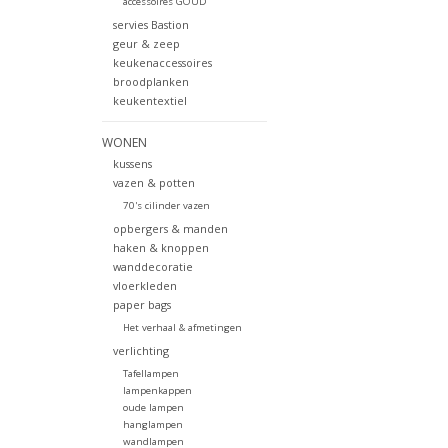
accessoires GOUD
servies Bastion
geur & zeep
keukenaccessoires
broodplanken
keukentextiel
WONEN
kussens
vazen & potten
70's cilinder vazen
opbergers & manden
haken & knoppen
wanddecoratie
vloerkleden
paper bags
Het verhaal & afmetingen
verlichting
Tafellampen
lampenkappen
oude lampen
hanglampen
wandlampen