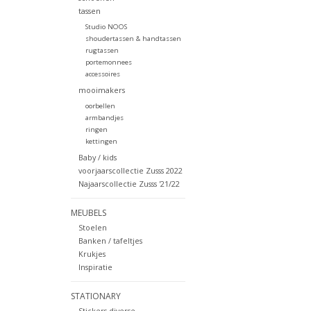
tassen
Studio NOOS
shoudertassen & handtassen
rugtassen
portemonnees
accessoires
mooimakers
oorbellen
armbandjes
ringen
kettingen
Baby / kids
voorjaarscollectie Zusss 2022
Najaarscollectie Zusss '21/22
MEUBELS
Stoelen
Banken / tafeltjes
Krukjes
Inspiratie
STATIONARY
Stickers diverse