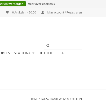
bericht verbergen
Meer over cookies »
0 Artikelen - €0,00
Mijn account / Registreren
UBELS
STATIONARY
OUTDOOR
SALE
HOME
/
TAGS
/
HAND WOVEN COTTON