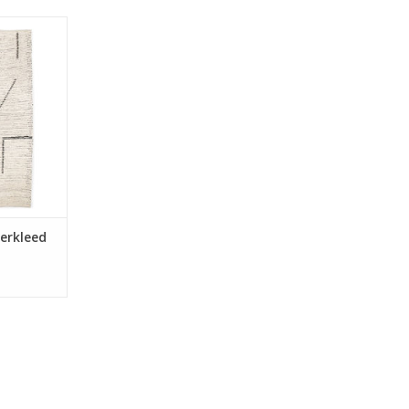
toenen
raciet in de
00cm.
NKELWAGEN
erkleed