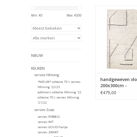
Handgeweven ka
vloerkleed crème / ant
Min: €
0
Max: €
500
afmeting 200x3
TOEVOEGEN AAN WI
NIEUW
KEUKEN
servies HKliving
handgeweven vlo
*NIEUW* collectie 70's servies
200x300cm -
HKliving '22/23
creme/antraciet
€479,00
additions collectie HKliving '22
collectie 70's servies HKliving
'21/22
servies Zusss
servies RIBBELS
servies WIT
servies GOUD/hartje
servies ZWART