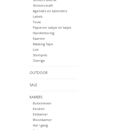
Stickers kraft
Agenda's en kalenders
Labels
Touw
Papieren zakjes en tasjes
Handlettering
Kaarten
Masking Tape
Lint
Stempels
Overige
OUTDOOR
SALE
KAMERS
Buitenleven
Keuken
Eetkamer
Woonkamer
Hal / gang