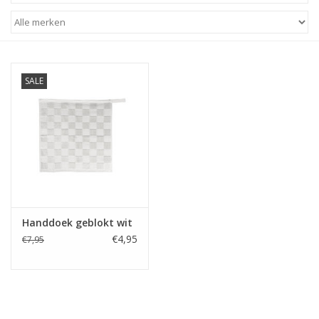
STATIONARY
OUTDOOR
SALE
SALE
KAMERS
ALGEMEEN
Handdoek geblokt wit
Merken
€4,95
€7,95