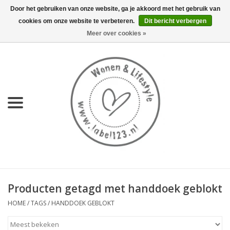
Door het gebruiken van onze website, ga je akkoord met het gebruik van
cookies om onze website te verbeteren.
Dit bericht verbergen
0 Artikelen - €0,00
Meer over cookies »
Home
NIEUW
KEUKEN
WONEN
70's servies HKliving
Producten getagd met handdoek geblokt
LIFESTYLE
HOME
/
TAGS
/
HANDDOEK GEBLOKT
MEUBELS