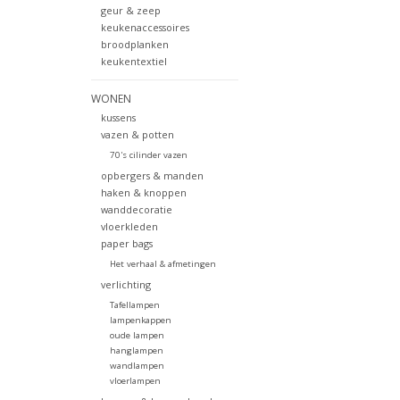
geur & zeep
keukenaccessoires
broodplanken
keukentextiel
WONEN
kussens
vazen & potten
70's cilinder vazen
opbergers & manden
haken & knoppen
wanddecoratie
vloerkleden
paper bags
Het verhaal & afmetingen
verlichting
Tafellampen
lampenkappen
oude lampen
hanglampen
wandlampen
vloerlampen