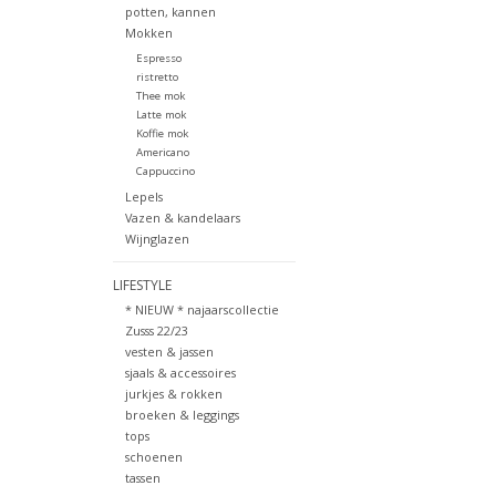
potten, kannen
Mokken
Espresso
ristretto
Thee mok
Latte mok
Koffie mok
Americano
Cappuccino
Lepels
Vazen & kandelaars
Wijnglazen
LIFESTYLE
* NIEUW * najaarscollectie
Zusss 22/23
vesten & jassen
sjaals & accessoires
jurkjes & rokken
broeken & leggings
tops
schoenen
tassen