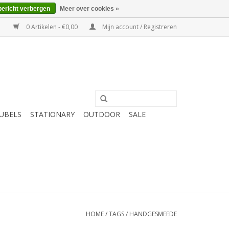
bericht verbergen
Meer over cookies »
0 Artikelen - €0,00
Mijn account / Registreren
UBELS
STATIONARY
OUTDOOR
SALE
HOME
/
TAGS
/
HANDGESMEEDE