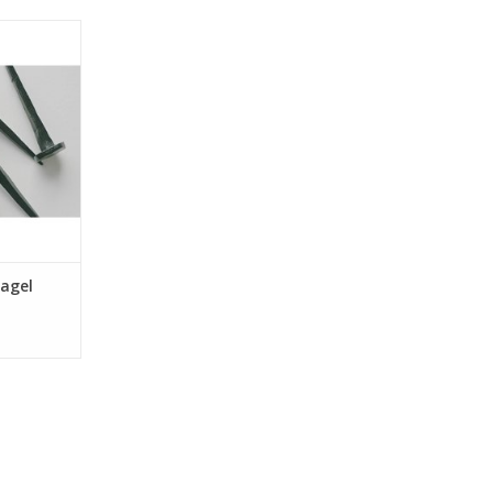
in de kleur
ld op een
vestigen.
NKELWAGEN
agel