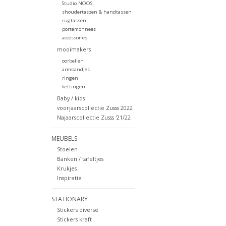
Studio NOOS
shoudertassen & handtassen
rugtassen
portemonnees
accessoires
mooimakers
oorbellen
armbandjes
ringen
kettingen
Baby / kids
voorjaarscollectie Zusss 2022
Najaarscollectie Zusss '21/22
MEUBELS
Stoelen
Banken / tafeltjes
Krukjes
Inspiratie
STATIONARY
Stickers diverse
Stickers kraft