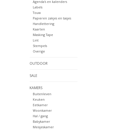
Agenda's en kalenders
Labels
Touw
Papieren zakjes en tasjes
Handlettering
Kaarten
Masking Tape
Lint
Stempels
Overige
OUTDOOR
SALE
KAMERS
Buitenleven
Keuken
Eetkamer
Woonkamer
Hal / gang
Babykamer
Meisjeskamer