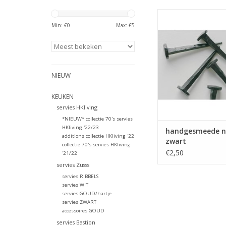
Handgesmeede nagel 
zwart om bijvoorbee
Min: €
0
Max: €
5
plank/kapstok te be
TOEVOEGEN AAN WI
NIEUW
KEUKEN
servies HKliving
*NIEUW* collectie 70's servies
HKliving '22/23
handgesmeede n
additions collectie HKliving '22
zwart
collectie 70's servies HKliving
€2,50
'21/22
servies Zusss
servies RIBBELS
servies WIT
servies GOUD/hartje
servies ZWART
accessoires GOUD
servies Bastion