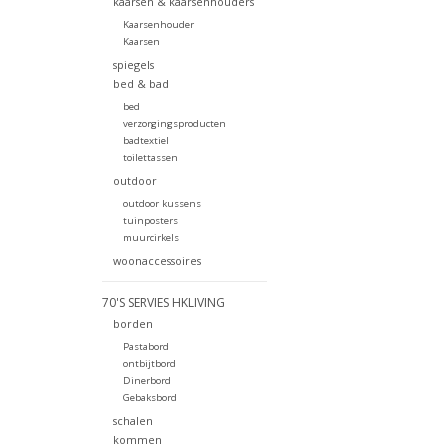
kaarsen & kaarsenhouders
Kaarsenhouder
Kaarsen
spiegels
bed & bad
bed
verzorgingsproducten
badtextiel
toilettassen
outdoor
outdoor kussens
tuinposters
muurcirkels
woonaccessoires
70'S SERVIES HKLIVING
borden
Pastabord
ontbijtbord
Dinerbord
Gebaksbord
schalen
kommen