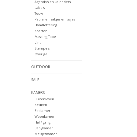
Agenda's en kalenders
Labels
Touw
Papieren zakjes en tasjes
Handlettering
Kaarten
Masking Tape
Lint
Stempels
Overige
OUTDOOR
SALE
KAMERS
Buitenleven
Keuken
Eetkamer
Woonkamer
Hal / gang
Babykamer
Meisjeskamer