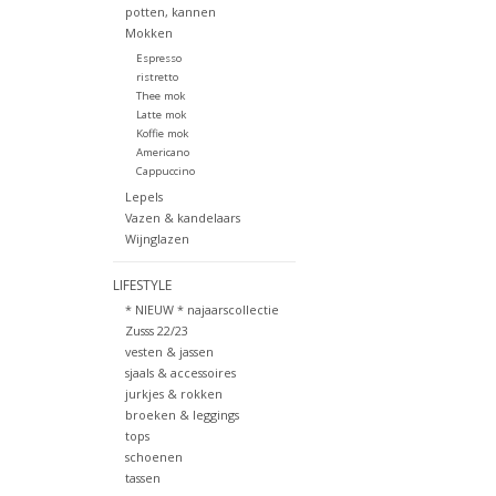
potten, kannen
Mokken
Espresso
ristretto
Thee mok
Latte mok
Koffie mok
Americano
Cappuccino
Lepels
Vazen & kandelaars
Wijnglazen
LIFESTYLE
* NIEUW * najaarscollectie
Zusss 22/23
vesten & jassen
sjaals & accessoires
jurkjes & rokken
broeken & leggings
tops
schoenen
tassen