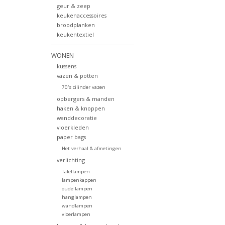
geur & zeep
keukenaccessoires
broodplanken
keukentextiel
WONEN
kussens
vazen & potten
70's cilinder vazen
opbergers & manden
haken & knoppen
wanddecoratie
vloerkleden
paper bags
Het verhaal & afmetingen
verlichting
Tafellampen
lampenkappen
oude lampen
hanglampen
wandlampen
vloerlampen