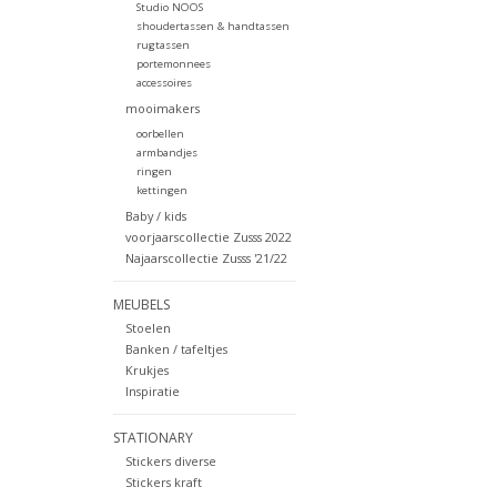
Studio NOOS
shoudertassen & handtassen
rugtassen
portemonnees
accessoires
mooimakers
oorbellen
armbandjes
ringen
kettingen
Baby / kids
voorjaarscollectie Zusss 2022
Najaarscollectie Zusss '21/22
MEUBELS
Stoelen
Banken / tafeltjes
Krukjes
Inspiratie
STATIONARY
Stickers diverse
Stickers kraft