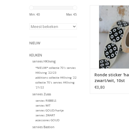
Ronde sticker die 
doeleinde geschikt is
Min: €
0
Max: €
5
'versieren' van je (k
Maak je kado nog per
met deze stic
TOEVOEGEN AAN WI
NIEUW
KEUKEN
servies HKliving
*NIEUW* collectie 70's servies
HKliving '22/23
Ronde sticker 'ha
additions collectie HKliving '22
zwart/wit, 10st
collectie 70's servies HKliving
€0,80
'21/22
servies Zusss
servies RIBBELS
servies WIT
servies GOUD/hartje
servies ZWART
accessoires GOUD
servies Bastion