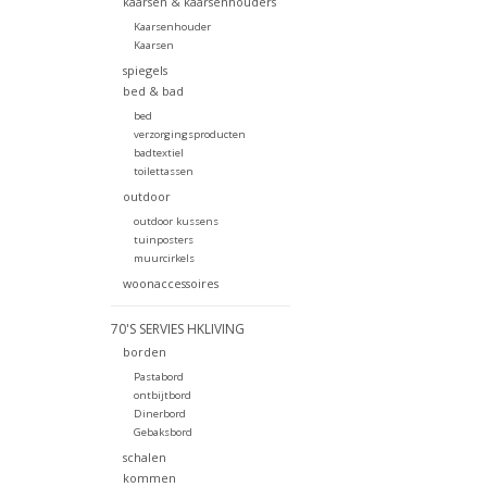
kaarsen & kaarsenhouders
Kaarsenhouder
Kaarsen
spiegels
bed & bad
bed
verzorgingsproducten
badtextiel
toilettassen
outdoor
outdoor kussens
tuinposters
muurcirkels
woonaccessoires
70'S SERVIES HKLIVING
borden
Pastabord
ontbijtbord
Dinerbord
Gebaksbord
schalen
kommen