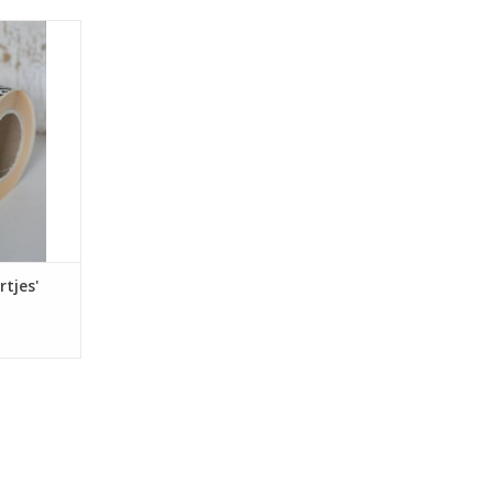
voor veel
 zoals het
ado)zakjes.
soonlijker
ker.
NKELWAGEN
rtjes'