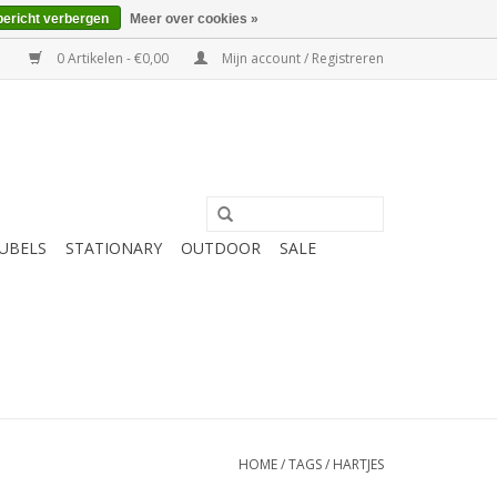
bericht verbergen
Meer over cookies »
0 Artikelen - €0,00
Mijn account / Registreren
UBELS
STATIONARY
OUTDOOR
SALE
HOME
/
TAGS
/
HARTJES