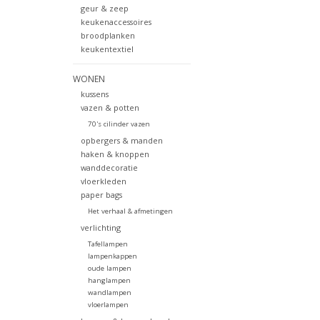
geur & zeep
keukenaccessoires
broodplanken
keukentextiel
WONEN
kussens
vazen & potten
70's cilinder vazen
opbergers & manden
haken & knoppen
wanddecoratie
vloerkleden
paper bags
Het verhaal & afmetingen
verlichting
Tafellampen
lampenkappen
oude lampen
hanglampen
wandlampen
vloerlampen