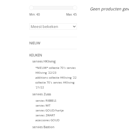
Geen producten gev
Min: €
0
Max: €
5
NIEUW
KEUKEN
servies HKliving
*NIEUW* collectie 70's servies
HKliving '22/23
additions collectie HKliving '22
collectie 70's servies HKliving
'21/22
servies Zusss
servies RIBBELS
servies WIT
servies GOUD/hartje
servies ZWART
accessoires GOUD
servies Bastion