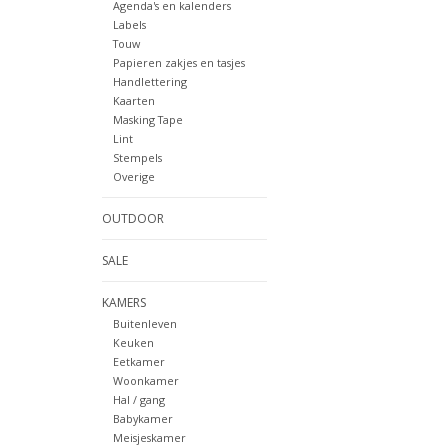
Agenda's en kalenders
Labels
Touw
Papieren zakjes en tasjes
Handlettering
Kaarten
Masking Tape
Lint
Stempels
Overige
OUTDOOR
SALE
KAMERS
Buitenleven
Keuken
Eetkamer
Woonkamer
Hal / gang
Babykamer
Meisjeskamer