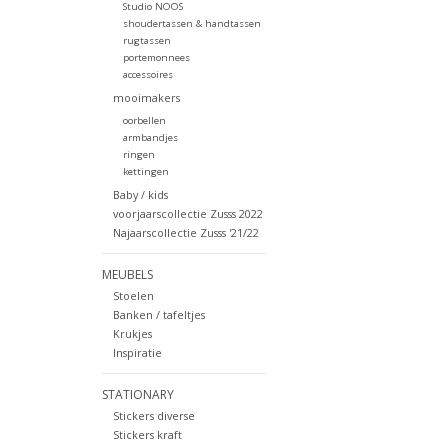
Studio NOOS
shoudertassen & handtassen
rugtassen
portemonnees
accessoires
mooimakers
oorbellen
armbandjes
ringen
kettingen
Baby / kids
voorjaarscollectie Zusss 2022
Najaarscollectie Zusss '21/22
MEUBELS
Stoelen
Banken / tafeltjes
Krukjes
Inspiratie
STATIONARY
Stickers diverse
Stickers kraft