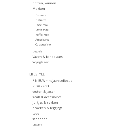
potten, kannen
Mokken
Espresso
ristretto
Thee mok
Latte mok
Koffie mok
Americano
Cappuccino
Lepels
Vazen & kandelaars
Wijnglazen
LIFESTYLE
* NIEUW * najaarscollectie
Zusss 22/23
vesten & jassen
sjaals & accessoires
jurkjes & rokken
broeken & leggings
tops
schoenen
tassen