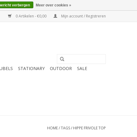
bericht verbergen
Meer over cookies »
0 Artikelen - €0,00
Mijn account / Registreren
UBELS
STATIONARY
OUTDOOR
SALE
HOME
/
TAGS
/
HIPPE FRIVOLE TOP