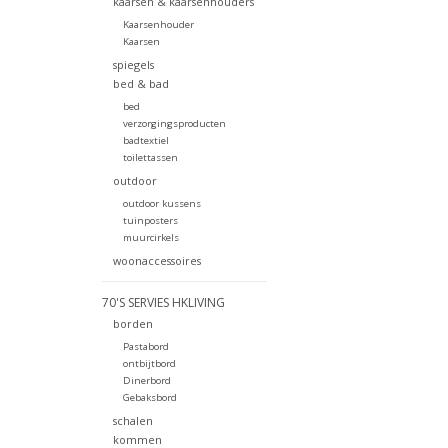
kaarsen & kaarsenhouders
Kaarsenhouder
Kaarsen
spiegels
bed & bad
bed
verzorgingsproducten
badtextiel
toilettassen
outdoor
outdoor kussens
tuinposters
muurcirkels
woonaccessoires
70'S SERVIES HKLIVING
borden
Pastabord
ontbijtbord
Dinerbord
Gebaksbord
schalen
kommen