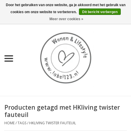
Door het gebruiken van onze website, ga je akkoord met het gebruik van
cookies om onze website te verbeteren.
Dit bericht verbergen
0 Artikelen - €0,00
Meer over cookies »
Home
NIEUW
KEUKEN
WONEN
70's servies HKliving
Producten getagd met HKliving twister
LIFESTYLE
fauteuil
HOME
/
TAGS
/
HKLIVING TWISTER FAUTEUIL
MEUBELS