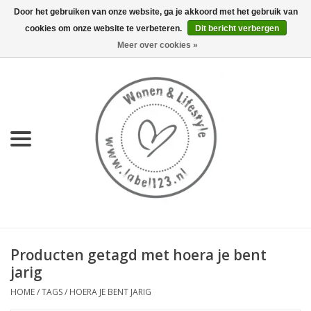
Door het gebruiken van onze website, ga je akkoord met het gebruik van
cookies om onze website te verbeteren.
Dit bericht verbergen
0 Artikelen - €0,00
Meer over cookies »
Home
NIEUW
KEUKEN
WONEN
70's servies HKliving
Producten getagd met hoera je bent
LIFESTYLE
jarig
HOME
/
TAGS
/
HOERA JE BENT JARIG
MEUBELS