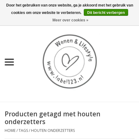
Door het gebruiken van onze website, ga je akkoord met het gebruik van
cookies om onze website te verbeteren.
Dit bericht verbergen
0 Artikelen - €0,00
Meer over cookies »
Home
NIEUW
KEUKEN
WONEN
70's servies HKliving
Producten getagd met houten
LIFESTYLE
onderzetters
HOME
/
TAGS
/
HOUTEN ONDERZETTERS
MEUBELS