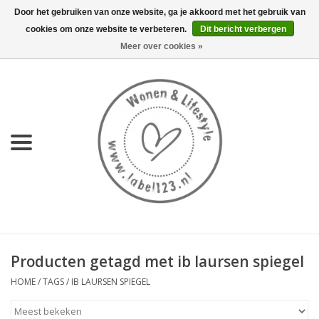
Door het gebruiken van onze website, ga je akkoord met het gebruik van
cookies om onze website te verbeteren.
Dit bericht verbergen
0 Artikelen - €0,00
Meer over cookies »
Home
NIEUW
KEUKEN
WONEN
70's servies HKliving
Producten getagd met ib laursen spiegel
LIFESTYLE
HOME
/
TAGS
/
IB LAURSEN SPIEGEL
MEUBELS