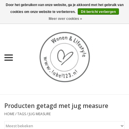
Door het gebruiken van onze website, ga je akkoord met het gebruik van
cookies om onze website te verbeteren.
Dit bericht verbergen
0 Artikelen - €0,00
Meer over cookies »
Home
NIEUW
KEUKEN
WONEN
70's servies HKliving
Producten getagd met jug measure
LIFESTYLE
HOME
/
TAGS
/
JUG MEASURE
MEUBELS