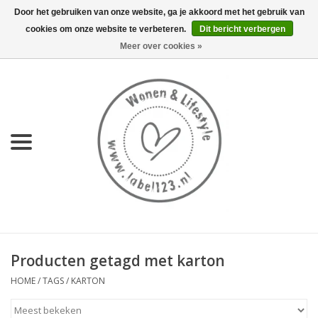
Door het gebruiken van onze website, ga je akkoord met het gebruik van
cookies om onze website te verbeteren.
Dit bericht verbergen
0 Artikelen - €0,00
Meer over cookies »
Home
NIEUW
KEUKEN
WONEN
70's servies HKliving
Producten getagd met karton
LIFESTYLE
HOME
/
TAGS
/
KARTON
MEUBELS