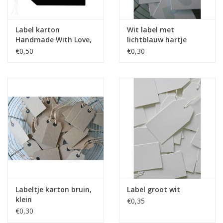
Label karton
Wit label met
Handmade With Love,
lichtblauw hartje
wit/zwart
€0,50
€0,30
Labeltje karton bruin,
Label groot wit
klein
€0,35
€0,30