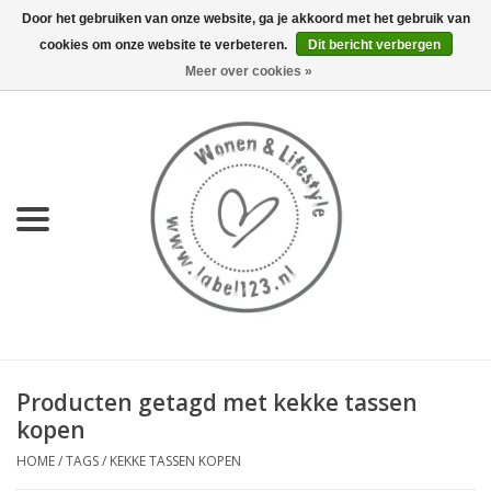
Door het gebruiken van onze website, ga je akkoord met het gebruik van
cookies om onze website te verbeteren.
Dit bericht verbergen
0 Artikelen - €0,00
Meer over cookies »
Home
NIEUW
KEUKEN
WONEN
70's servies HKliving
Producten getagd met kekke tassen
LIFESTYLE
kopen
HOME
/
TAGS
/
KEKKE TASSEN KOPEN
MEUBELS