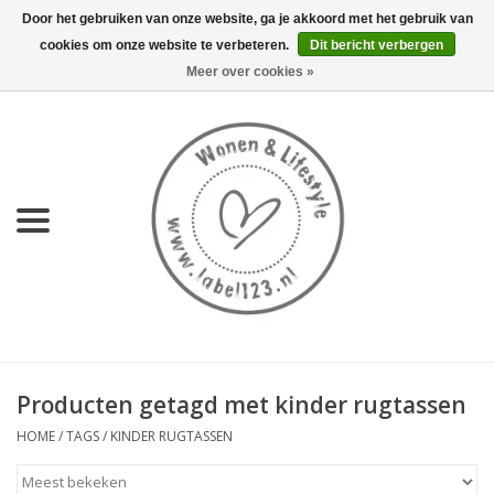
Door het gebruiken van onze website, ga je akkoord met het gebruik van
cookies om onze website te verbeteren.
Dit bericht verbergen
0 Artikelen - €0,00
Meer over cookies »
Home
NIEUW
KEUKEN
WONEN
70's servies HKliving
Producten getagd met kinder rugtassen
LIFESTYLE
HOME
/
TAGS
/
KINDER RUGTASSEN
MEUBELS