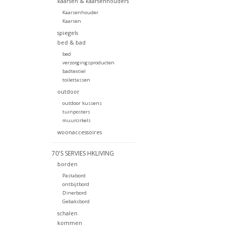
kaarsen & kaarsenhouders
Kaarsenhouder
Kaarsen
spiegels
bed & bad
bed
verzorgingsproducten
badtextiel
toilettassen
outdoor
outdoor kussens
tuinposters
muurcirkels
woonaccessoires
70'S SERVIES HKLIVING
borden
Pastabord
ontbijtbord
Dinerbord
Gebaksbord
schalen
kommen