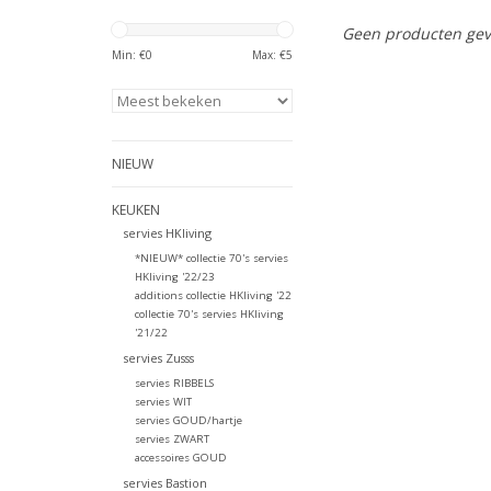
Geen producten gev
Min: €
0
Max: €
5
NIEUW
KEUKEN
servies HKliving
*NIEUW* collectie 70's servies
HKliving '22/23
additions collectie HKliving '22
collectie 70's servies HKliving
'21/22
servies Zusss
servies RIBBELS
servies WIT
servies GOUD/hartje
servies ZWART
accessoires GOUD
servies Bastion