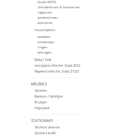
Studio NOOS
shoudertassen & handtassen
rugtassen
portemonnees
accessoires
mooimakers
oorbellen
armbandjes
ringen
kettingen
Baby / kids
voorjaarscollectie Zusss 2022
Najaarscollectie Zusss '21/22
MEUBELS
Stoelen
Banken / tafeltjes
Krukjes
Inspiratie
STATIONARY
Stickers diverse
Stickers kraft