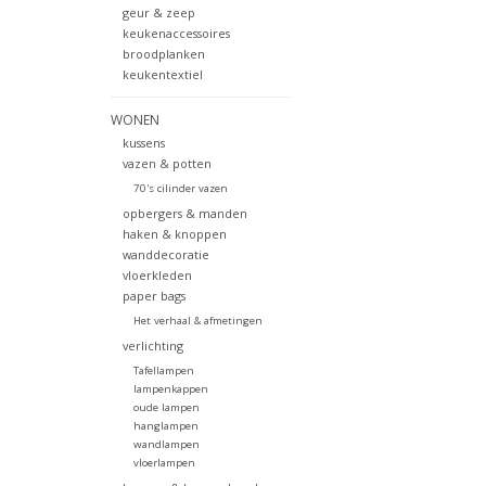
geur & zeep
keukenaccessoires
broodplanken
keukentextiel
WONEN
kussens
vazen & potten
70's cilinder vazen
opbergers & manden
haken & knoppen
wanddecoratie
vloerkleden
paper bags
Het verhaal & afmetingen
verlichting
Tafellampen
lampenkappen
oude lampen
hanglampen
wandlampen
vloerlampen