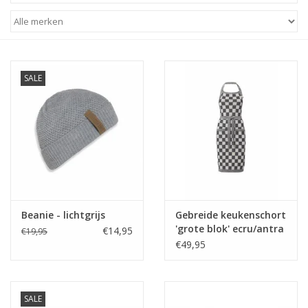
STATIONARY
OUTDOOR
SALE
SALE
KAMERS
ALGEMEEN
Beanie - lichtgrijs
Gebreide keukenschort
Merken
'grote blok' ecru/antra
€14,95
€19,95
€49,95
SALE