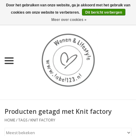
Door het gebruiken van onze website, ga je akkoord met het gebruik van
cookies om onze website te verbeteren.
Dit bericht verbergen
0 Artikelen - €0,00
Meer over cookies »
Home
NIEUW
KEUKEN
WONEN
70's servies HKliving
Producten getagd met Knit factory
LIFESTYLE
HOME
/
TAGS
/
KNIT FACTORY
MEUBELS