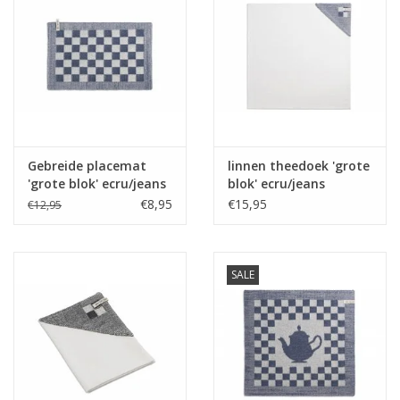
Gebreide placemat
linnen theedoek 'grote
'grote blok' ecru/jeans
blok' ecru/jeans
€8,95
€15,95
€12,95
SALE