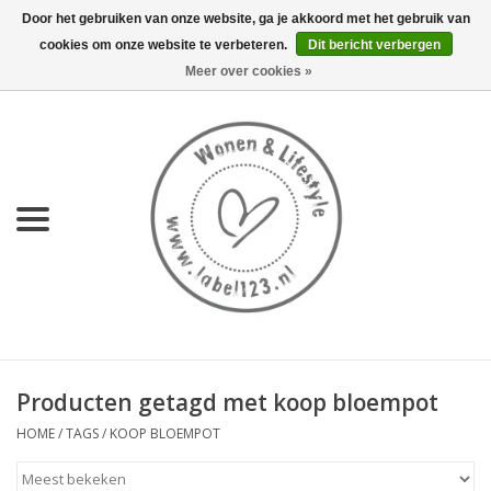
Door het gebruiken van onze website, ga je akkoord met het gebruik van
cookies om onze website te verbeteren.
Dit bericht verbergen
0 Artikelen - €0,00
Meer over cookies »
Home
NIEUW
KEUKEN
WONEN
70's servies HKliving
Producten getagd met koop bloempot
LIFESTYLE
HOME
/
TAGS
/
KOOP BLOEMPOT
MEUBELS