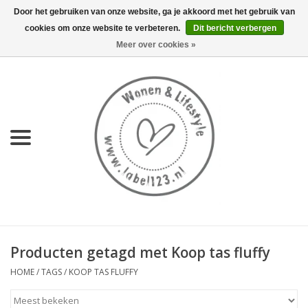
Door het gebruiken van onze website, ga je akkoord met het gebruik van
cookies om onze website te verbeteren.
Dit bericht verbergen
0 Artikelen - €0,00
Meer over cookies »
Home
NIEUW
KEUKEN
WONEN
70's servies HKliving
Producten getagd met Koop tas fluffy
LIFESTYLE
HOME
/
TAGS
/
KOOP TAS FLUFFY
MEUBELS