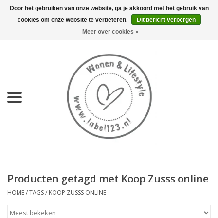
Door het gebruiken van onze website, ga je akkoord met het gebruik van
cookies om onze website te verbeteren.
Dit bericht verbergen
0 Artikelen - €0,00
Meer over cookies »
Home
NIEUW
KEUKEN
WONEN
70's servies HKliving
Producten getagd met Koop Zusss online
LIFESTYLE
HOME
/
TAGS
/
KOOP ZUSSS ONLINE
MEUBELS