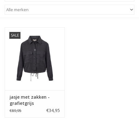
STATIONARY
OUTDOOR
SALE
SALE
KAMERS
ALGEMEEN
jasje met zakken -
Merken
grafietgrijs
€34,95
€89,95