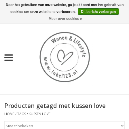
Door het gebruiken van onze website, ga je akkoord met het gebruik van
cookies om onze website te verbeteren.
Dit bericht verbergen
0 Artikelen - €0,00
Meer over cookies »
Home
NIEUW
KEUKEN
WONEN
70's servies HKliving
Producten getagd met kussen love
LIFESTYLE
HOME
/
TAGS
/
KUSSEN LOVE
MEUBELS