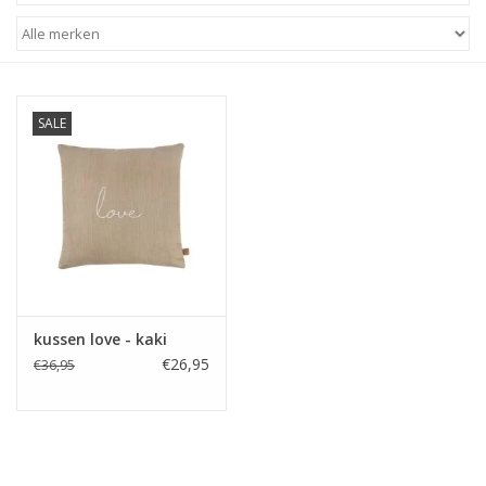
STATIONARY
OUTDOOR
SALE
SALE
KAMERS
ALGEMEEN
kussen love - kaki
Merken
€26,95
€36,95