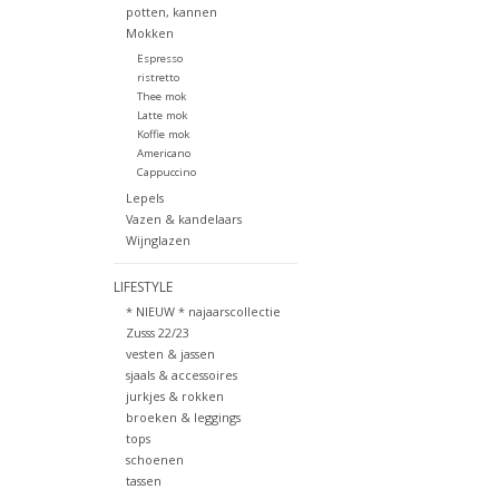
potten, kannen
Mokken
Espresso
ristretto
Thee mok
Latte mok
Koffie mok
Americano
Cappuccino
Lepels
Vazen & kandelaars
Wijnglazen
LIFESTYLE
* NIEUW * najaarscollectie
Zusss 22/23
vesten & jassen
sjaals & accessoires
jurkjes & rokken
broeken & leggings
tops
schoenen
tassen