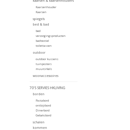
kaarsen & kaarsenhouders
Kaarsenhouder
Kaarsen
spiegels
bed & bad
bed
verzorgingsproducten
badtextiel
toilettassen
outdoor
outdoor kussens
tuinposters
muurcirkels
woonaccessoires
70'S SERVIES HKLIVING
borden
Pastabord
ontbijtbord
Dinerbord
Gebaksbord
schalen
kommen