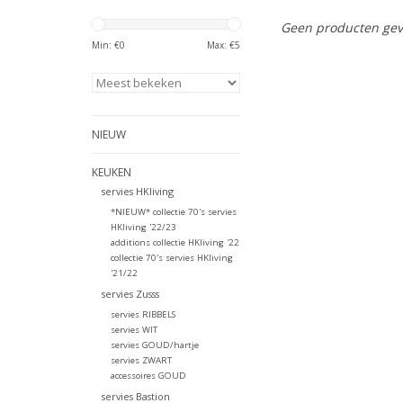
Geen producten gev
Min: €
0
Max: €
5
NIEUW
KEUKEN
servies HKliving
*NIEUW* collectie 70's servies
HKliving '22/23
additions collectie HKliving '22
collectie 70's servies HKliving
'21/22
servies Zusss
servies RIBBELS
servies WIT
servies GOUD/hartje
servies ZWART
accessoires GOUD
servies Bastion