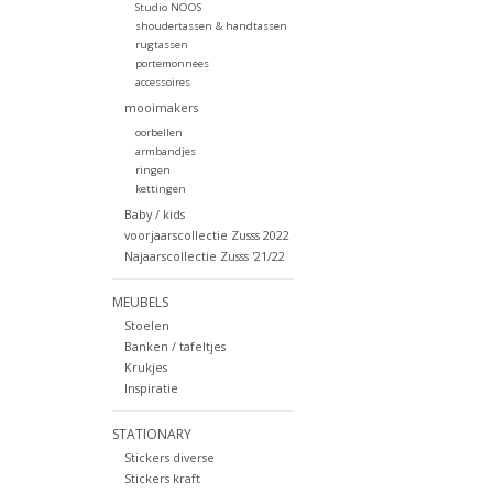
Studio NOOS
shoudertassen & handtassen
rugtassen
portemonnees
accessoires
mooimakers
oorbellen
armbandjes
ringen
kettingen
Baby / kids
voorjaarscollectie Zusss 2022
Najaarscollectie Zusss '21/22
MEUBELS
Stoelen
Banken / tafeltjes
Krukjes
Inspiratie
STATIONARY
Stickers diverse
Stickers kraft