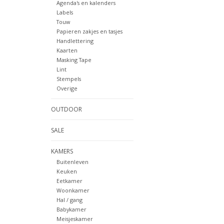
Agenda's en kalenders
Labels
Touw
Papieren zakjes en tasjes
Handlettering
Kaarten
Masking Tape
Lint
Stempels
Overige
OUTDOOR
SALE
KAMERS
Buitenleven
Keuken
Eetkamer
Woonkamer
Hal / gang
Babykamer
Meisjeskamer