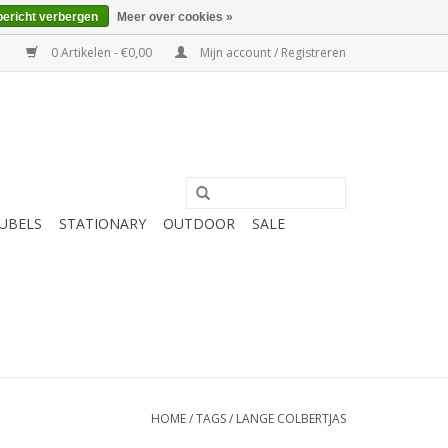
bericht verbergen
Meer over cookies »
0 Artikelen - €0,00
Mijn account / Registreren
UBELS
STATIONARY
OUTDOOR
SALE
HOME
/
TAGS
/
LANGE COLBERTJAS