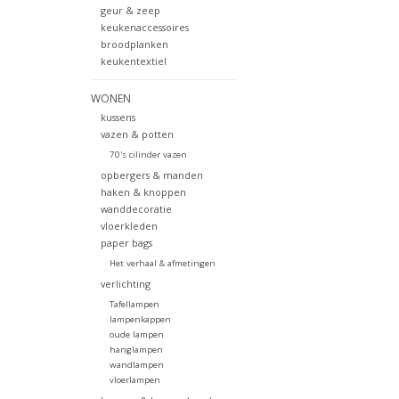
geur & zeep
keukenaccessoires
broodplanken
keukentextiel
WONEN
kussens
vazen & potten
70's cilinder vazen
opbergers & manden
haken & knoppen
wanddecoratie
vloerkleden
paper bags
Het verhaal & afmetingen
verlichting
Tafellampen
lampenkappen
oude lampen
hanglampen
wandlampen
vloerlampen