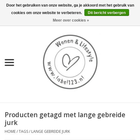
Door het gebruiken van onze website, ga je akkoord met het gebruik van
cookies om onze website te verbeteren.
Dit bericht verbergen
0 Artikelen - €0,00
Meer over cookies »
Home
NIEUW
KEUKEN
WONEN
70's servies HKliving
Producten getagd met lange gebreide
LIFESTYLE
jurk
HOME
/
TAGS
/
LANGE GEBREIDE JURK
MEUBELS