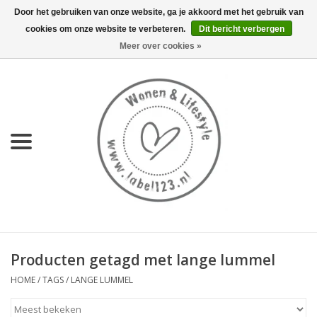
Door het gebruiken van onze website, ga je akkoord met het gebruik van
cookies om onze website te verbeteren.
Dit bericht verbergen
0 Artikelen - €0,00
Meer over cookies »
Home
NIEUW
KEUKEN
WONEN
70's servies HKliving
Producten getagd met lange lummel
LIFESTYLE
HOME
/
TAGS
/
LANGE LUMMEL
MEUBELS