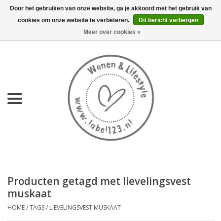
Door het gebruiken van onze website, ga je akkoord met het gebruik van
cookies om onze website te verbeteren.
Dit bericht verbergen
0 Artikelen - €0,00
Meer over cookies »
Home
NIEUW
KEUKEN
WONEN
70's servies HKliving
Producten getagd met lievelingsvest
LIFESTYLE
muskaat
HOME
/
TAGS
/
LIEVELINGSVEST MUSKAAT
MEUBELS