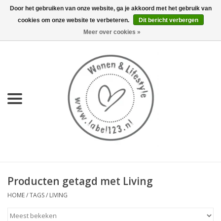
Door het gebruiken van onze website, ga je akkoord met het gebruik van
cookies om onze website te verbeteren.
Dit bericht verbergen
0 Artikelen - €0,00
Meer over cookies »
Home
NIEUW
KEUKEN
WONEN
70's servies HKliving
Producten getagd met Living
LIFESTYLE
HOME
/
TAGS
/
LIVING
MEUBELS