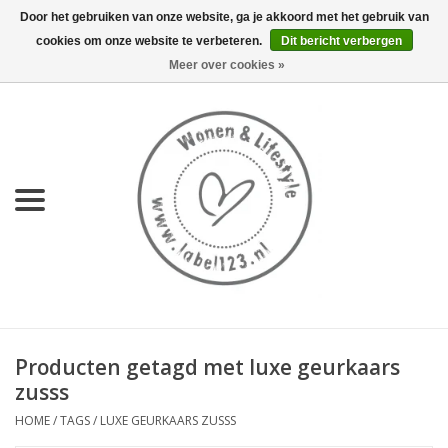
Door het gebruiken van onze website, ga je akkoord met het gebruik van
cookies om onze website te verbeteren.
Dit bericht verbergen
0 Artikelen - €0,00
Meer over cookies »
Home
NIEUW
KEUKEN
WONEN
70's servies HKliving
Producten getagd met luxe geurkaars
LIFESTYLE
zusss
HOME
/
TAGS
/
LUXE GEURKAARS ZUSSS
MEUBELS