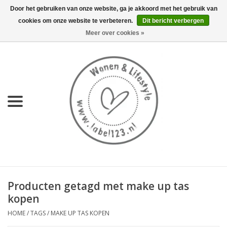
Door het gebruiken van onze website, ga je akkoord met het gebruik van
cookies om onze website te verbeteren.
Dit bericht verbergen
0 Artikelen - €0,00
Meer over cookies »
Home
NIEUW
KEUKEN
WONEN
70's servies HKliving
Producten getagd met make up tas
LIFESTYLE
kopen
HOME
/
TAGS
/
MAKE UP TAS KOPEN
MEUBELS