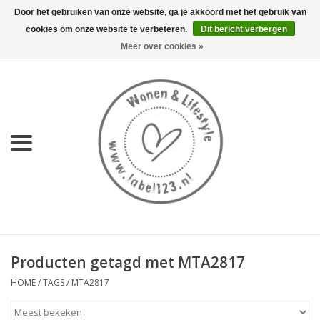
Door het gebruiken van onze website, ga je akkoord met het gebruik van
cookies om onze website te verbeteren.
Dit bericht verbergen
0 Artikelen - €0,00
Meer over cookies »
Home
NIEUW
KEUKEN
WONEN
70's servies HKliving
Producten getagd met MTA2817
LIFESTYLE
HOME
/
TAGS
/
MTA2817
MEUBELS