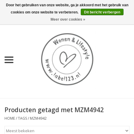
Door het gebruiken van onze website, ga je akkoord met het gebruik van
cookies om onze website te verbeteren.
Dit bericht verbergen
0 Artikelen - €0,00
Meer over cookies »
Home
NIEUW
KEUKEN
WONEN
70's servies HKliving
Producten getagd met MZM4942
LIFESTYLE
HOME
/
TAGS
/
MZM4942
MEUBELS