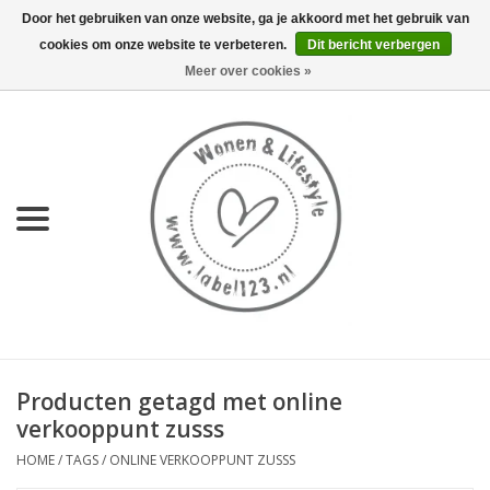
Door het gebruiken van onze website, ga je akkoord met het gebruik van
cookies om onze website te verbeteren.
Dit bericht verbergen
0 Artikelen - €0,00
Meer over cookies »
Home
NIEUW
KEUKEN
WONEN
70's servies HKliving
Producten getagd met online
LIFESTYLE
verkooppunt zusss
HOME
/
TAGS
/
ONLINE VERKOOPPUNT ZUSSS
MEUBELS