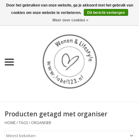
Door het gebruiken van onze website, ga je akkoord met het gebruik van
cookies om onze website te verbeteren.
Dit bericht verbergen
0 Artikelen - €0,00
Meer over cookies »
Home
NIEUW
KEUKEN
WONEN
70's servies HKliving
Producten getagd met organiser
LIFESTYLE
HOME
/
TAGS
/
ORGANISER
MEUBELS