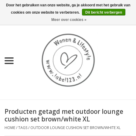
Door het gebruiken van onze website, ga je akkoord met het gebruik van
cookies om onze website te verbeteren.
Dit bericht verbergen
0 Artikelen - €0,00
Meer over cookies »
Home
NIEUW
KEUKEN
WONEN
70's servies HKliving
Producten getagd met outdoor lounge
LIFESTYLE
cushion set brown/white XL
HOME
/
TAGS
/
OUTDOOR LOUNGE CUSHION SET BROWN/WHITE XL
MEUBELS