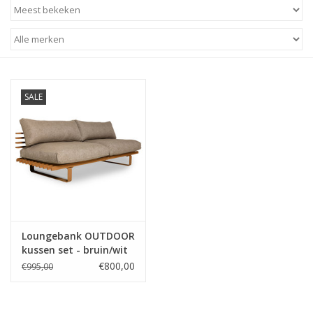
STATIONARY
OUTDOOR
SALE
SALE
KAMERS
ALGEMEEN
Merken
Loungebank OUTDOOR
kussen set - bruin/wit
XL
€800,00
€995,00