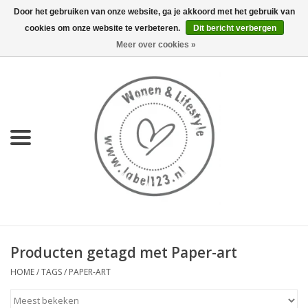
Door het gebruiken van onze website, ga je akkoord met het gebruik van
cookies om onze website te verbeteren.
Dit bericht verbergen
0 Artikelen - €0,00
Meer over cookies »
Home
NIEUW
KEUKEN
WONEN
70's servies HKliving
Producten getagd met Paper-art
LIFESTYLE
HOME
/
TAGS
/
PAPER-ART
MEUBELS