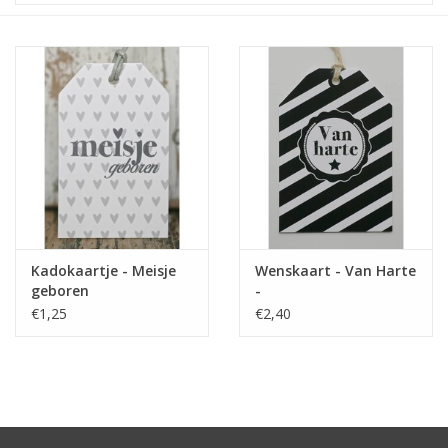
STATIONARY
OUTDOOR
SALE
KAMERS
ALGEMEEN
Kadokaartje - Meisje
Wenskaart - Van Harte
geboren
-
€1,25
€2,40
Merken