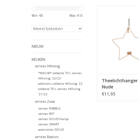
Theelichthanger
Min: €
0
Max: €
15
TOEVOEGEN AAN WI
NIEUW
KEUKEN
servies HKliving
*NIEUW* collectie 70's servies
HKliving '22/23
Theelichthanger 
additions collectie HKliving '22
Nude
collectie 70's servies HKliving
€11,95
'21/22
servies Zusss
servies RIBBELS
servies WIT
servies GOUD/hartje
servies ZWART
accessoires GOUD
servies Bastion