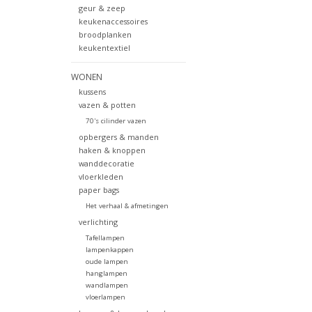
geur & zeep
keukenaccessoires
broodplanken
keukentextiel
WONEN
kussens
vazen & potten
70's cilinder vazen
opbergers & manden
haken & knoppen
wanddecoratie
vloerkleden
paper bags
Het verhaal & afmetingen
verlichting
Tafellampen
lampenkappen
oude lampen
hanglampen
wandlampen
vloerlampen