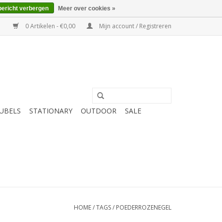
bericht verbergen
Meer over cookies »
0 Artikelen - €0,00
Mijn account / Registreren
UBELS
STATIONARY
OUTDOOR
SALE
HOME
/
TAGS
/
POEDERROZENEGEL