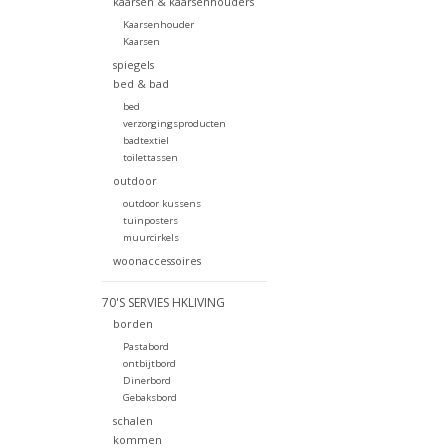
kaarsen & kaarsenhouders
Kaarsenhouder
Kaarsen
spiegels
bed & bad
bed
verzorgingsproducten
badtextiel
toilettassen
outdoor
outdoor kussens
tuinposters
muurcirkels
woonaccessoires
70'S SERVIES HKLIVING
borden
Pastabord
ontbijtbord
Dinerbord
Gebaksbord
schalen
kommen