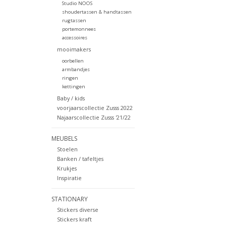
Studio NOOS
shoudertassen & handtassen
rugtassen
portemonnees
accessoires
mooimakers
oorbellen
armbandjes
ringen
kettingen
Baby / kids
voorjaarscollectie Zusss 2022
Najaarscollectie Zusss '21/22
MEUBELS
Stoelen
Banken / tafeltjes
Krukjes
Inspiratie
STATIONARY
Stickers diverse
Stickers kraft