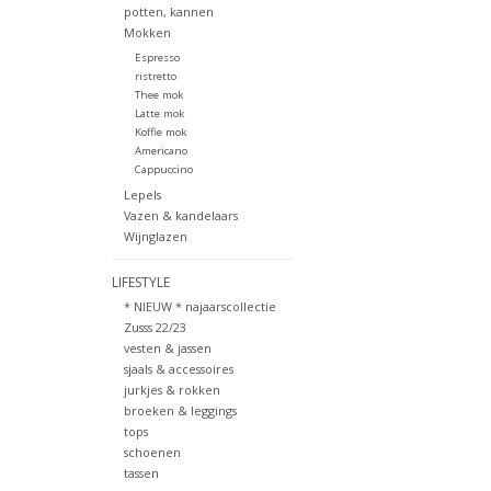
potten, kannen
Mokken
Espresso
ristretto
Thee mok
Latte mok
Koffie mok
Americano
Cappuccino
Lepels
Vazen & kandelaars
Wijnglazen
LIFESTYLE
* NIEUW * najaarscollectie
Zusss 22/23
vesten & jassen
sjaals & accessoires
jurkjes & rokken
broeken & leggings
tops
schoenen
tassen