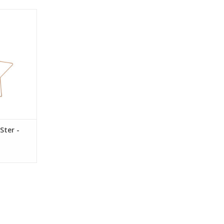
 Ster
NKELWAGEN
Ster -