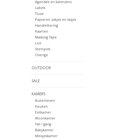
Agenda's en kalenders
Labels
Touw
Papieren zakjes en tasjes
Handlettering
Kaarten
Masking Tape
Lint
Stempels
Overige
OUTDOOR
SALE
KAMERS
Buitenleven
Keuken
Eetkamer
Woonkamer
Hal / gang
Babykamer
Meisjeskamer