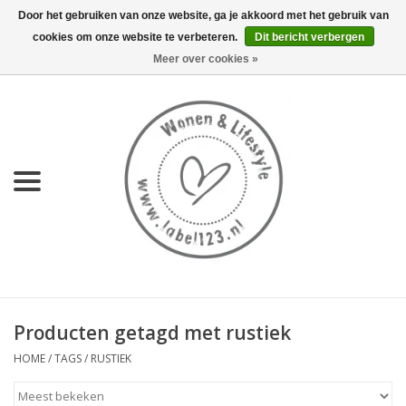
Door het gebruiken van onze website, ga je akkoord met het gebruik van
cookies om onze website te verbeteren.
Dit bericht verbergen
0 Artikelen - €0,00
Meer over cookies »
Home
NIEUW
KEUKEN
WONEN
70's servies HKliving
Producten getagd met rustiek
LIFESTYLE
HOME
/
TAGS
/
RUSTIEK
MEUBELS