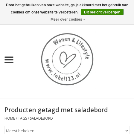
Door het gebruiken van onze website, ga je akkoord met het gebruik van
cookies om onze website te verbeteren.
Dit bericht verbergen
0 Artikelen - €0,00
Meer over cookies »
Home
NIEUW
KEUKEN
WONEN
70's servies HKliving
Producten getagd met saladebord
LIFESTYLE
HOME
/
TAGS
/
SALADEBORD
MEUBELS