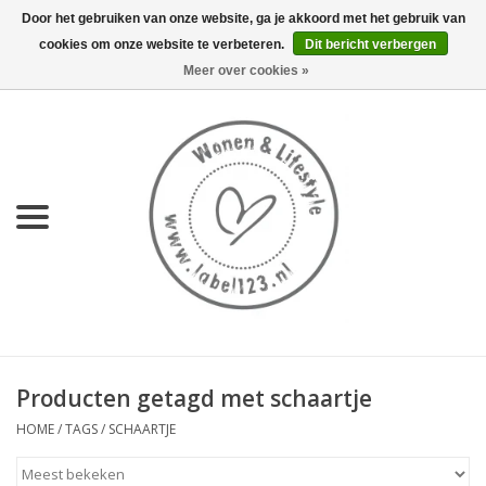
Door het gebruiken van onze website, ga je akkoord met het gebruik van
cookies om onze website te verbeteren.
Dit bericht verbergen
0 Artikelen - €0,00
Meer over cookies »
Home
NIEUW
KEUKEN
WONEN
70's servies HKliving
Producten getagd met schaartje
LIFESTYLE
HOME
/
TAGS
/
SCHAARTJE
MEUBELS