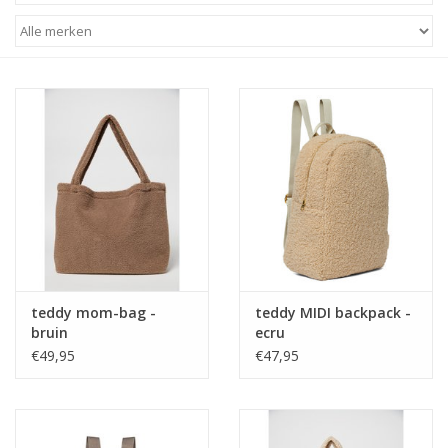
STATIONARY
OUTDOOR
SALE
KAMERS
ALGEMEEN
teddy mom-bag -
teddy MIDI backpack -
Merken
bruin
ecru
€49,95
€47,95