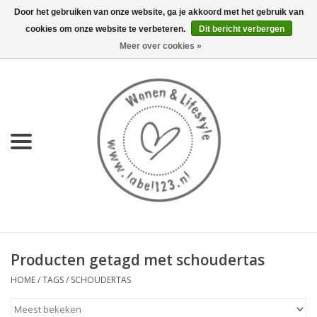
Door het gebruiken van onze website, ga je akkoord met het gebruik van
cookies om onze website te verbeteren.
Dit bericht verbergen
0 Artikelen - €0,00
Meer over cookies »
Home
NIEUW
KEUKEN
WONEN
70's servies HKliving
Producten getagd met schoudertas
LIFESTYLE
HOME
/
TAGS
/
SCHOUDERTAS
MEUBELS